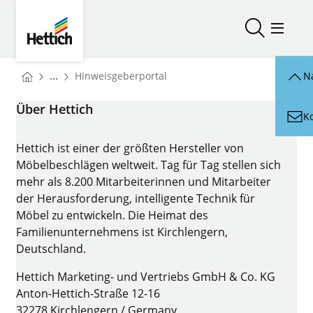
Skip to main content
Skip to page footer
Hettich
Suche öffn
Menü ö
You are here:
...
Hinweisgeberportal
N
Startseite
Über Hettich
K
Hettich ist einer der größten Hersteller von
Möbelbeschlägen weltweit. Tag für Tag stellen sich
mehr als 8.200 Mitarbeiterinnen und Mitarbeiter
der Herausforderung, intelligente Technik für
Möbel zu entwickeln. Die Heimat des
Familienunternehmens ist Kirchlengern,
Deutschland.
Hettich Marketing- und Vertriebs GmbH & Co. KG
Anton-Hettich-Straße 12-16
32278 Kirchlengern / Germany